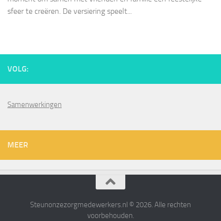
sfeer te creëren. De versiering speelt...
VOLG:
Samenwerkingen
MEER
Steunonzezorgmedewerkers.nl © 2026. Alle rechten
voorbehouden.