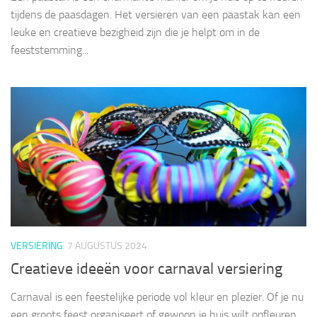
tijdens de paasdagen. Het versieren van een paastak kan een
leuke en creatieve bezigheid zijn die je helpt om in de
feeststemming...
VERSIERING
7 AUGUSTUS 2024
Creatieve ideeën voor carnaval versiering
Carnaval is een feestelijke periode vol kleur en plezier. Of je nu
een groots feest organiseert of gewoon je huis wilt opfleuren