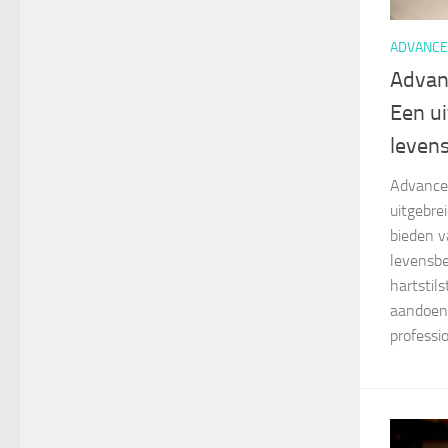
ADVANCE
Advanc
Een ui
leven
Advanced
uitgebre
bieden v
levensbe
hartstil
aandoeni
professio