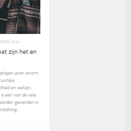
MBER 2024
t zijn het en
gelopen jaren enorm
uurlijke
heid en welzijn.
 is een van de vele
 worden gevonden in
stelling...