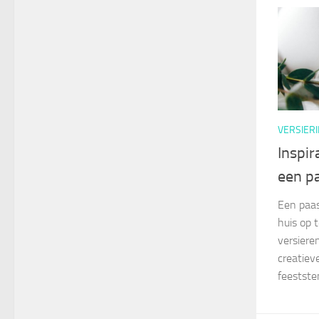
VERSIER
Inspir
een p
Een paas
huis op 
versiere
creatieve
feestste