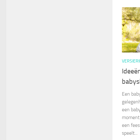
VERSIER
Ideeën
babys
Een baby
gelegen
een baby
moment 
een feest
speelt...