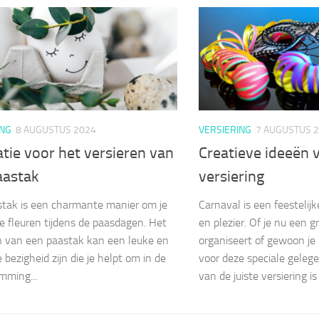
ING
8 AUGUSTUS 2024
VERSIERING
7 AUGUSTUS 
atie voor het versieren van
Creatieve ideeën 
aastak
versiering
tak is een charmante manier om je
Carnaval is een feestelijk
te fleuren tijdens de paasdagen. Het
en plezier. Of je nu een g
n van een paastak kan een leuke en
organiseert of gewoon je 
 bezigheid zijn die je helpt om in de
voor deze speciale gelege
mming...
van de juiste versiering is 