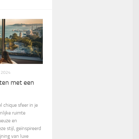
 2024
hten met een
 chique sfeer in je
nlijke ruimte
ueuze en
e stijl, geïnspireerd
ijning van luxe