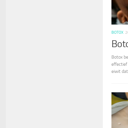
BOTOX
2
Bot
Botox be
effectie
eiwit da