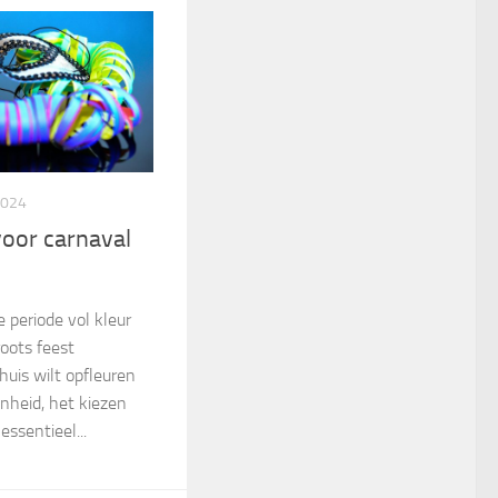
2024
voor carnaval
e periode vol kleur
roots feest
huis wilt opfleuren
nheid, het kiezen
essentieel...