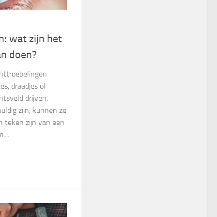
n: wat zijn het
an doen?
chttroebelingen
es, draadjes of
htsveld drijven.
ldig zijn, kunnen ze
en teken zijn van een
...