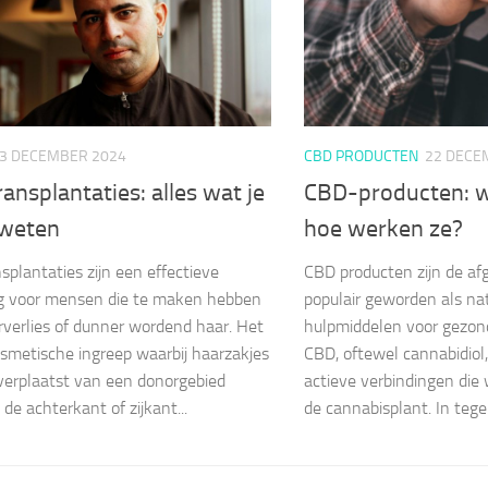
3 DECEMBER 2024
CBD PRODUCTEN
22 DECE
ansplantaties: alles wat je
CBD-producten: wa
weten
hoe werken ze?
splantaties zijn een effectieve
CBD producten zijn de af
ng voor mensen die te maken hebben
populair geworden als nat
verlies of dunner wordend haar. Het
hulpmiddelen voor gezond
osmetische ingreep waarbij haarzakjes
CBD, oftewel cannabidiol,
erplaatst van een donorgebied
actieve verbindingen die
de achterkant of zijkant...
de cannabisplant. In tegen