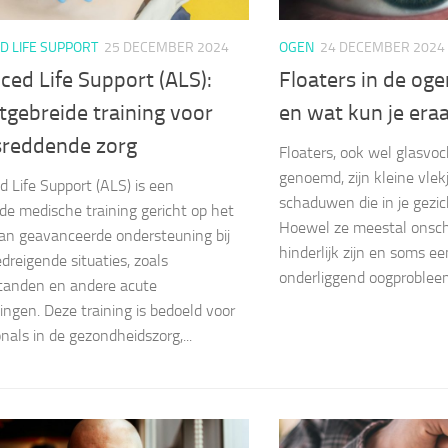
D LIFE SUPPORT
25 DECEMBER 2024
OGEN
24 DECEMBER 2024
ed Life Support (ALS):
Floaters in de oge
tgebreide training voor
en wat kun je era
sreddende zorg
Floaters, ook wel glasvo
genoemd, zijn kleine vlekj
 Life Support (ALS) is een
schaduwen die in je gezic
ide medische training gericht op het
Hoewel ze meestal onschu
an geavanceerde ondersteuning bij
hinderlijk zijn en soms e
dreigende situaties, zoals
onderliggend oogprobleem.
standen en andere acute
ngen. Deze training is bedoeld voor
nals in de gezondheidszorg,...