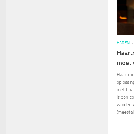
HAREN
2
Haartr
moet 
Haartran
oplossi
met haar
is een c
worden v
(meestal 