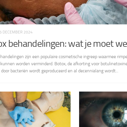
6 DECEMBER 2024
ox behandelingen: wat je moet w
handelingen zijn een populaire cosmetische ingreep waarmee rimpels 
f kunnen worden verminderd. Botox, de afkorting voor botulinetoxine,
t door bacteriën wordt geproduceerd en al decennialang wordt...