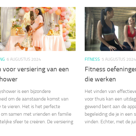
ING
6 AUGUSTUS 2024
FITNESS
5 AUGUSTUS 2024
 voor versiering van een
Fitness oefeninge
hower
die werken
shower is een bijzondere
Het vinden van effectiev
heid om de aanstaande komst van
voor thuis kan een uitdagi
 te vieren. Het is het perfecte
gewend bent aan de appa
om samen met vrienden en familie
begeleiding die je in een
elijke sfeer te creëren. De versiering
vinden. Echter, met de jui