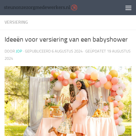
Doorgaan naar inhoud
VERSIERING
Ideeën voor versiering van een babyshower
DOOR
JOP
· GEPUBLICEERD
6 AUGUSTUS 2024
· GEÜPDATET
19 AUGUSTUS
2024